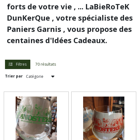
Magnets
forts de votre vie , ... LaBieRoTeK
(1)
DunKerQue , votre spécialiste des
Box
Paniers Garnis , vous propose des
et
Coffrets
centaines d'Idées Cadeaux.
(1)
Chèques
Cadeaux
(1)
Filtres
70 résultats
Trier par
Afficher
les
résultats