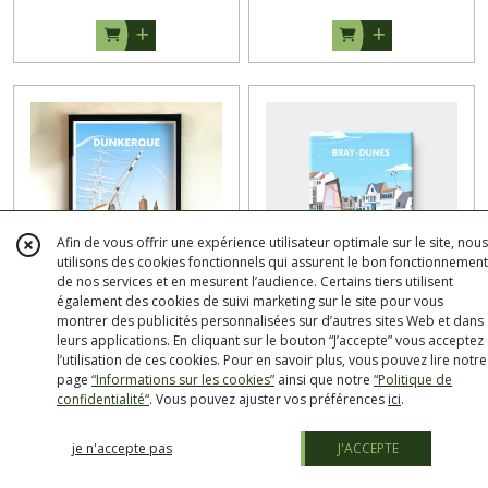
Afin de vous offrir une expérience utilisateur optimale sur le site, nous
utilisons des cookies fonctionnels qui assurent le bon fonctionnement
de nos services et en mesurent l’audience. Certains tiers utilisent
également des cookies de suivi marketing sur le site pour vous
DUNKERQUE - LE PORT / Cadre
Magnet BRAY DUNES
montrer des publicités personnalisées sur d’autres sites Web et dans
30x40
leurs applications. En cliquant sur le bouton “J’accepte” vous acceptez
Affiches Encadrées
Magnets
l’utilisation de ces cookies. Pour en savoir plus, vous pouvez lire notre
page
“Informations sur les cookies”
ainsi que notre
“Politique de
confidentialité“
. Vous pouvez ajuster vos préférences
ici
.
€
50
26
€
4
je n'accepte pas
J'ACCEPTE