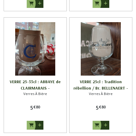
VERRE 25-33cl : ABBAYE de
VERRE 25cl : Tradition
CLAIRMARAIS -
rébellion / Br. BELLENAERT -
Verres À Bière
Verres À Bière
Outtersteene
€
80
€
80
5
5