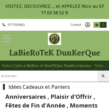
Fermer
VISITEZ, DECOUVREZ ... et APPELEZ Nico au 07
77 03 58 52 !!!
FILTRES
0777035852
Contact
0
Tous
les
produits
Idées
Cadeaux
LaBieRoTeK DunKerQue
et
Paniers
Votre CaVe à BièRes et BouTiQue DunKerQuoise - Votre Spécialiste des Paniers Garnis
Verres
(34)
Cadres
Idées Cadeaux et Paniers
et
Cartes
Anniversaires , Plaisir d'Offrir ,
Postales
(33)
Fêtes de Fin d'Année , Moments