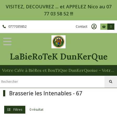
Fermer
VISITEZ, DECOUVREZ ... et APPELEZ Nico au 07
77 03 58 52 !!!
FILTRES
0777035852
Contact
0
Tous
les
produits
Bières
LaBieRoTeK DunKerQue
Canette
Alu
33cl
-
Votre CaVe à BièRes et BouTiQue DunKerQuoise - Votre Spécialiste des Paniers Garnis
44cl
Brasserie
Brasserie les Intenables - 67
1989
-
76
(1)
Filtres
0 résultat