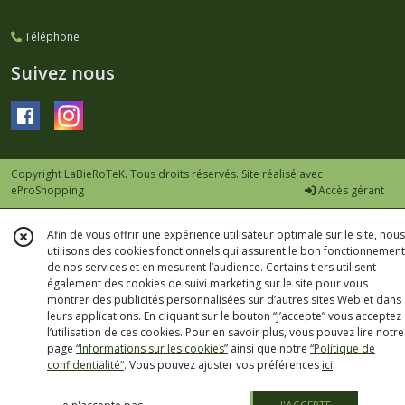
Brasserie
Outer
Téléphone
Range
-
Suivez nous
74
(3)
Brasserie
du
Copyright LaBieRoTeK. Tous droits réservés. Site réalisé avec
Pays
eProShopping
Accès gérant
Flamand
-
59
Afin de vous offrir une expérience utilisateur optimale sur le site, nous
(3)
utilisons des cookies fonctionnels qui assurent le bon fonctionnement
de nos services et en mesurent l’audience. Certains tiers utilisent
également des cookies de suivi marketing sur le site pour vous
montrer des publicités personnalisées sur d’autres sites Web et dans
Brasserie
leurs applications. En cliquant sur le bouton “J’accepte” vous acceptez
Piggy
l’utilisation de ces cookies. Pour en savoir plus, vous pouvez lire notre
Brewing
page
“Informations sur les cookies”
ainsi que notre
“Politique de
-
confidentialité“
. Vous pouvez ajuster vos préférences
ici
.
54
(10)