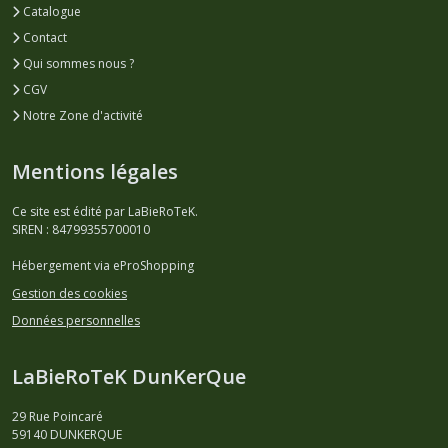
Catalogue
Brasserie
Fauve
Contact
-
Qui sommes nous ?
34
(3)
CGV
Notre Zone d'activité
Brasserie
du
Mentions légales
Grand
Paris
Ce site est édité par LaBieRoTeK.
-
SIREN : 84799355700010
93
(2)
Hébergement via eProShopping
Gestion des cookies
Brasserie
Données personnelles
Hoppy
Road
-
LaBieRoTeK DunKerQue
54
(3)
29 Rue Poincaré
59140
DUNKERQUE