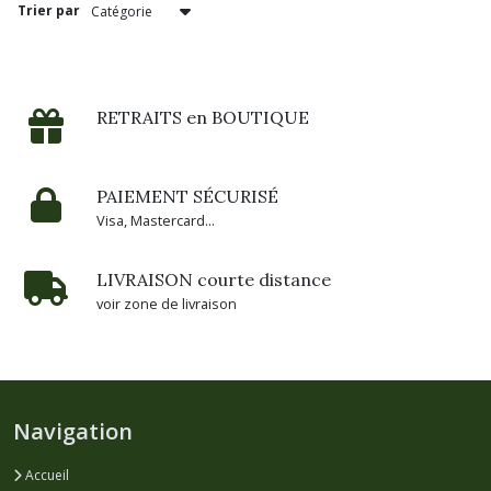
Trier par
Brasserie
Cambier
-
59
(2)
RETRAITS en BOUTIQUE
Brasserie
PAIEMENT SÉCURISÉ
la
Débauche
Visa, Mastercard...
-
16
(3)
LIVRAISON courte distance
voir zone de livraison
Brasserie
Elements
Brewing
-
59
Navigation
(8)
Accueil