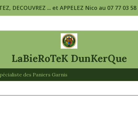
TEZ, DECOUVREZ ... et APPELEZ Nico au 07 77 03 58 5
LaBieRoTeK DunKerQue
écialiste des Paniers Garnis