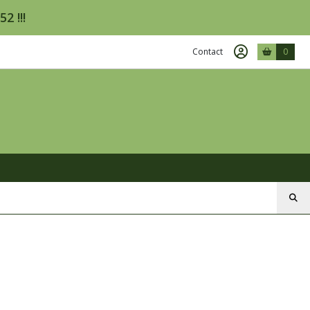
2 !!!
Contact
0