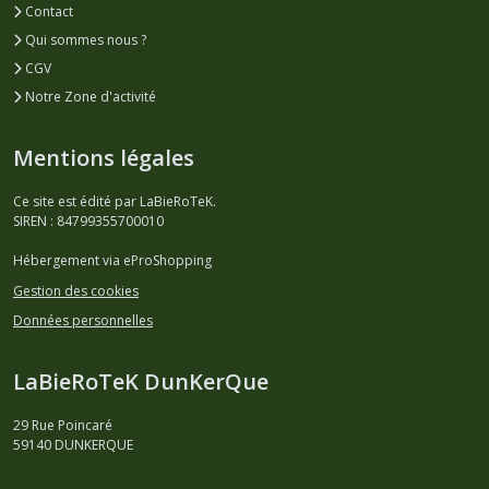
Contact
Brasserie
Fauve
Qui sommes nous ?
-
CGV
34
(3)
Notre Zone d'activité
Mentions légales
Brasserie
du
Grand
Ce site est édité par LaBieRoTeK.
Paris
SIREN : 84799355700010
-
93
Hébergement via eProShopping
(2)
Gestion des cookies
Données personnelles
Brasserie
Hoppy
LaBieRoTeK DunKerQue
Road
-
54
29 Rue Poincaré
(3)
59140
DUNKERQUE