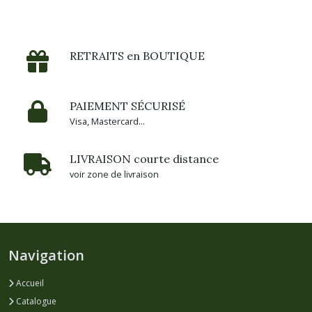
Brasserie
Cambier
-
RETRAITS en BOUTIQUE
59
(2)
PAIEMENT SÉCURISÉ
Brasserie
Visa, Mastercard...
la
Débauche
-
LIVRAISON courte distance
16
voir zone de livraison
(3)
Brasserie
Elements
Brewing
Navigation
-
59
(8)
Accueil
Catalogue