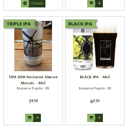
Détails
TRIPLE IPA
BLACK IPA
TIPA DDH Nectaron Simcoe
BLACK IPA - 44cl
Mosaic - 44cl
Brasserie Popihn - 89
Brasserie Popihn - 89
€
30
€
20
7
6