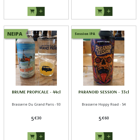
NEIPA
Session IPA
BRUME PROPICALE - 44cl
PARANOID SESSION - 33cl
Brasserie Du Grand Paris - 93
Brasserie Hoppy Road - 54
€
30
€
60
5
5