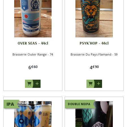
OVER SEAS - 44cl
PSYK'HOP - 44cl
Brasserie Outer Range - 74
Brasserie Du Pays Flamand - 59
€
60
€
90
6
4
IPA
DOUBLE NEIPA