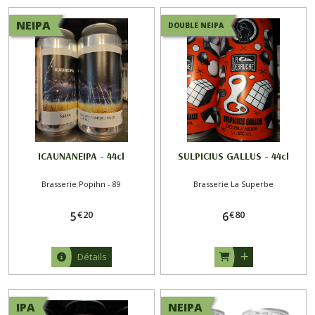
NEIPA
DOUBLE NEIPA
ICAUNANEIPA - 44cl
SULPICIUS GALLUS - 44cl
Brasserie Popihn - 89
Brasserie La Superbe
€
20
€
80
5
6
Détails
IPA
NEIPA