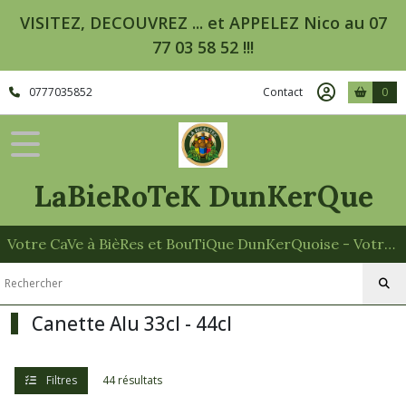
Fermer
VISITEZ, DECOUVREZ ... et APPELEZ Nico au 07
77 03 58 52 !!!
FILTRES
0777035852
Contact
0
Tous
les
produits
Bières
LaBieRoTeK DunKerQue
Canette
Alu
33cl
-
Votre CaVe à BièRes et BouTiQue DunKerQuoise - Votre Spécialiste des Paniers Garnis
44cl
Brasserie
Canette Alu 33cl - 44cl
1989
-
76
(1)
Filtres
44 résultats