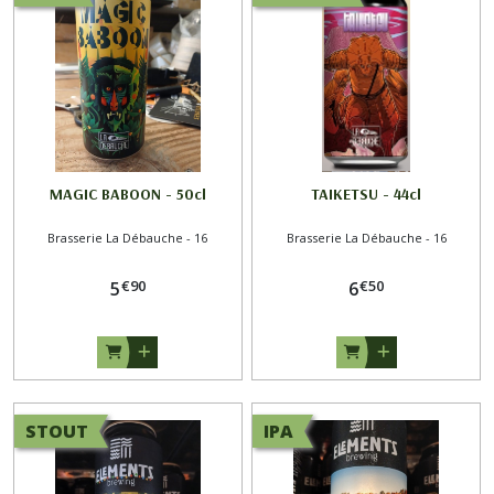
Brasserie
Outer
Range
-
74
(3)
Brasserie
MAGIC BABOON - 50cl
TAIKETSU - 44cl
du
Pays
Brasserie La Débauche - 16
Brasserie La Débauche - 16
Flamand
-
59
€
90
€
50
5
6
(3)
Brasserie
Piggy
Brewing
-
STOUT
IPA
54
(10)