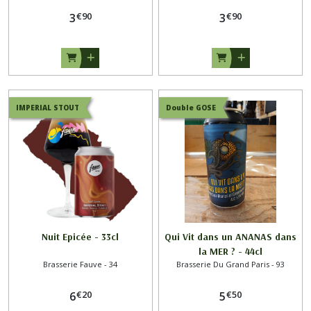
€
90
€
90
3
3
IMPERIAL STOUT
Double GOSE
Nuit Epicée - 33cl
Qui Vit dans un ANANAS dans
la MER ? - 44cl
Brasserie Fauve - 34
Brasserie Du Grand Paris - 93
€
20
€
50
6
5