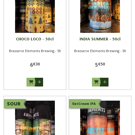
Brasserie
Popihn
-
89
(3)
CHOCO LOCO - 50cl
INDIA SUMMER - 50cl
Brasserie
Brasserie Elements Brewing - 59
Brasserie Elements Brewing - 59
la
Superbe
€
30
€
50
6
5
(1)
Brasserie
Sainte
Cru
-
SOUR
OatCream IPA
68
(2)
Afficher