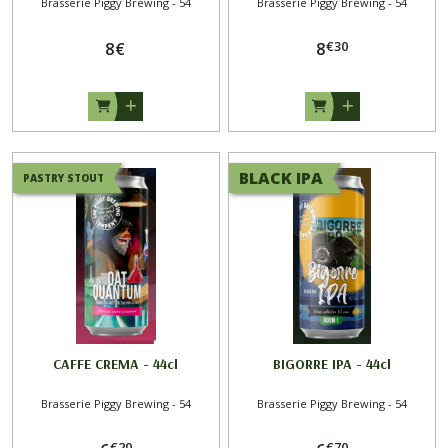
Brasserie Piggy Brewing - 54
Brasserie Piggy Brewing - 54
€
30
8
€
8
BLACK IPA
PASTRY STOUT
CAFFE CREMA - 44cl
BIGORRE IPA - 44cl
Brasserie Piggy Brewing - 54
Brasserie Piggy Brewing - 54
€
20
€
70