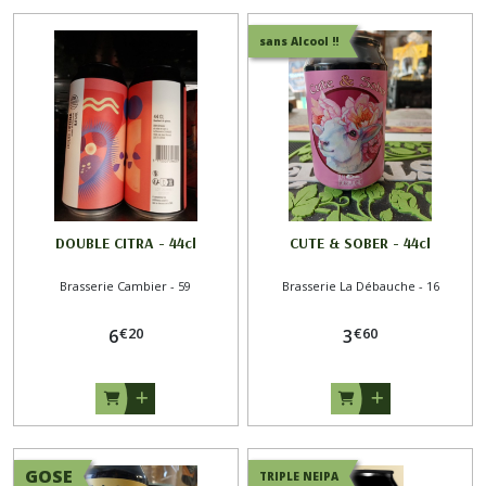
Brasserie
Fauve
sans Alcool !!
-
34
(3)
Brasserie
du
Grand
Paris
-
DOUBLE CITRA - 44cl
CUTE & SOBER - 44cl
93
(2)
Brasserie Cambier - 59
Brasserie La Débauche - 16
€
20
€
60
6
3
Brasserie
Hoppy
Road
-
54
(3)
GOSE
TRIPLE NEIPA