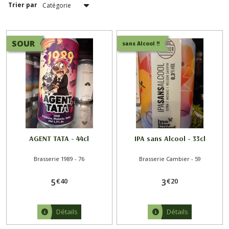
Trier par
Brasserie
Cambier
-
SOUR
59
sans Alcool !!
(2)
Brasserie
la
Débauche
-
16
(3)
AGENT TATA - 44cl
IPA sans Alcool - 33cl
Brasserie
Brasserie 1989 - 76
Brasserie Cambier - 59
Elements
Brewing
€
40
€
20
5
3
-
59
(8)
Détails
Détails