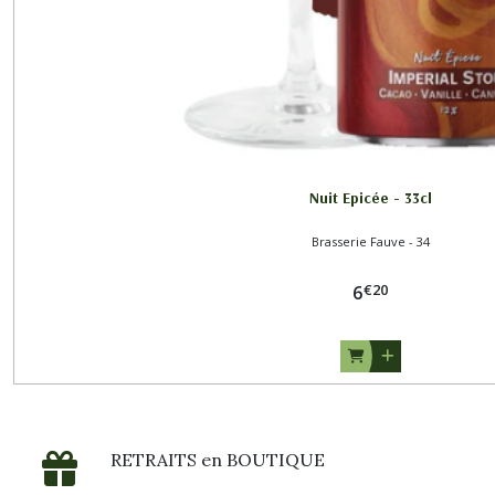
Brasserie
Popihn
-
89
(3)
Brasserie
Nuit Epicée - 33cl
la
Superbe
Brasserie Fauve - 34
(1)
€
20
6
Brasserie
Sainte
Cru
-
68
(2)
RETRAITS en BOUTIQUE
Afficher