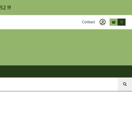
2 !!!
Contact
0