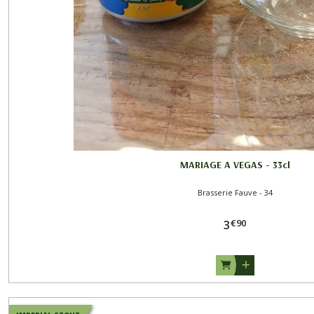
Brasserie
Fauve
-
34
(3)
Brasserie
du
Grand
Paris
-
MARIAGE A VEGAS - 33cl
93
(2)
Brasserie Fauve - 34
Brasserie
€
90
3
Hoppy
Road
-
54
(3)