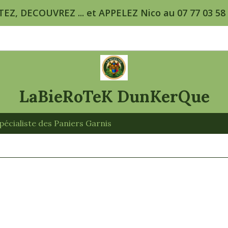
TEZ, DECOUVREZ ... et APPELEZ Nico au 07 77 03 58 5
LaBieRoTeK DunKerQue
écialiste des Paniers Garnis