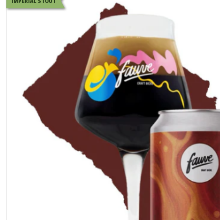
IMPERIAL STOUT
Brasserie
Outer
Range
-
74
(3)
Brasserie
du
Pays
Flamand
-
59
(3)
Brasserie
Piggy
Brewing
-
54
(10)