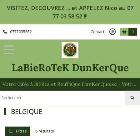
Fermer
VISITEZ, DECOUVREZ ... et APPELEZ Nico au 07
77 03 58 52 !!!
FILTRES
0777035852
Contact
0
Tous
les
produits
Broc'
Tégesto
LaBieRoTeK DunKerQue
Les
Verres
en
Votre CaVe à BièRes et BouTiQue DunKerQuoise - Votre Spécialiste des Paniers Garnis
Brocante
NORD
BELGIQUE
-
PAS
de
CALAIS
Filtres
6 résultats
(