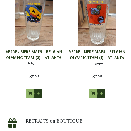
VERRE : BIERE MAES - BELGIAN
VERRE : BIERE MAES - BELGIAN
OLYMPIC TEAM (2) - ATLANTA
OLYMPIC TEAM (1) - ATLANTA
Belgique
Belgique
96
96
€
50
€
50
3
3
RETRAITS en BOUTIQUE