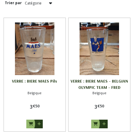
FRANCE
Trier par
)
(16)
BELGIQUE
(6)
Afficher
les
résultats
VERRE : BIERE MAES Pils
VERRE : BIERE MAES - BELGIAN
OLYMPIC TEAM - FRED
Belgique
Belgique
DEBURGHGRAEVE
€
50
€
50
3
3