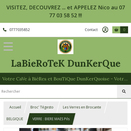
VISITEZ, DECOUVREZ ... et APPELEZ Nico au 07
77 03 58 52 !!!
0777035852
Contact
0
LaBieRoTeK DunKerQue
Votre CaVe à BièRes et BouTiQue DunKerQuoise - Votre Spécialiste des Paniers Garnis
Accueil
Broc' Tégesto
Les Verres en Brocante
BELGIQUE
VERRE : BIERE MAES Pils