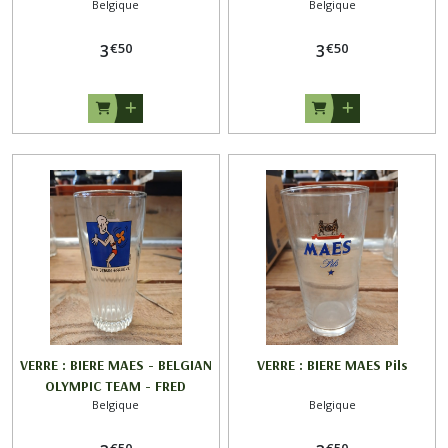
Belgique
Belgique
96
96
€
50
€
50
3
3
VERRE : BIERE MAES - BELGIAN
VERRE : BIERE MAES Pils
OLYMPIC TEAM - FRED
Belgique
Belgique
DEBURGHGRAEVE