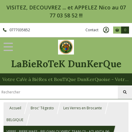
VISITEZ, DECOUVREZ ... et APPELEZ Nico au 07
77 03 58 52 !!!
0777035852
Contact
0
LaBieRoTeK DunKerQue
Votre CaVe à BièRes et BouTiQue DunKerQuoise - Votre Spécialiste des Paniers Garnis
Accueil
Broc' Tégesto
Les Verres en Brocante
BELGIQUE
VERRE : BIERE MAES - BELGIAN OLYMPIC TEAM (2) - ATLANTA 96