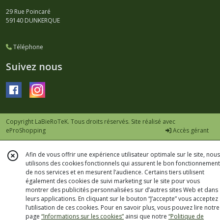
29 Rue Poincaré
59140
DUNKERQUE
Téléphone
Suivez nous
Copyright LaBieRoTeK. Tous droits réservés. Site réalisé avec
eProShopping
Accès gérant
Afin de vous offrir une expérience utilisateur optimale sur le site, nous
utilisons des cookies fonctionnels qui assurent le bon fonctionnement
de nos services et en mesurent l’audience. Certains tiers utilisent
également des cookies de suivi marketing sur le site pour vous
montrer des publicités personnalisées sur d’autres sites Web et dans
leurs applications. En cliquant sur le bouton “J’accepte” vous acceptez
l’utilisation de ces cookies. Pour en savoir plus, vous pouvez lire notre
page
“Informations sur les cookies”
ainsi que notre
“Politique de