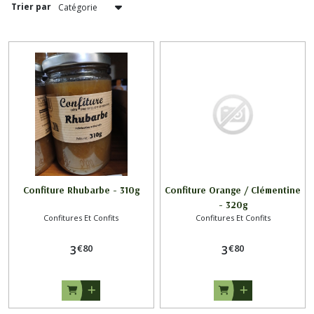
Trier par
Confits
(2)
Afficher
les
résultats
Confiture Rhubarbe - 310g
Confiture Orange / Clémentine
- 320g
Confitures Et Confits
Confitures Et Confits
€
80
€
80
3
3