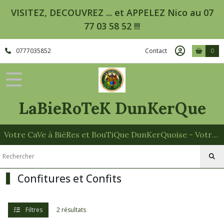
Fermer
VISITEZ, DECOUVREZ ... et APPELEZ Nico au 07
77 03 58 52 !!!
FILTRES
0777035852
Contact
0
Tous
les
produits
Epicerie
Salée
LaBieRoTeK DunKerQue
-
Sucrée
Epicerie
Votre CaVe à BièRes et BouTiQue DunKerQuoise - Votre Spécialiste des Paniers Garnis
Sucrée
Gateaux
Confitures et Confits
(8)
Filtres
2 résultats
Confitures
et