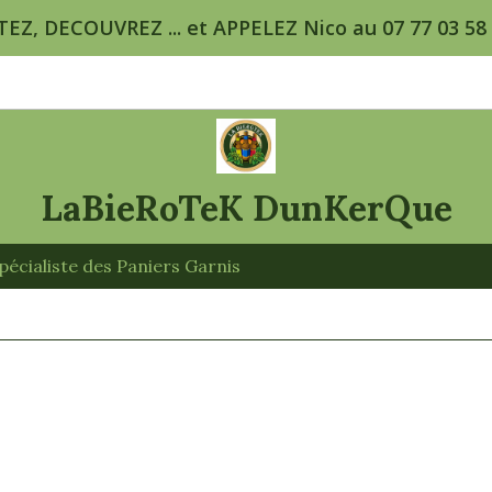
TEZ, DECOUVREZ ... et APPELEZ Nico au 07 77 03 58 5
LaBieRoTeK DunKerQue
écialiste des Paniers Garnis