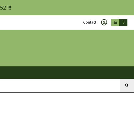
2 !!!
Contact
0