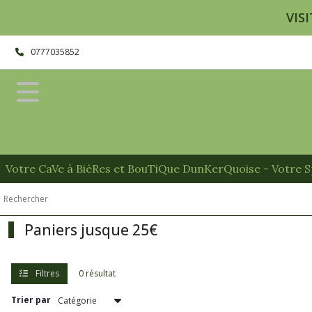
Fermer
VISI
0777035852
FILTRES
Tous
les
produits
Afficher
Votre CaVe à BièRes et BouTiQue DunKerQuoise - Votre Sp
les
résultats
Paniers jusque 25€
Filtres
0 résultat
Trier par