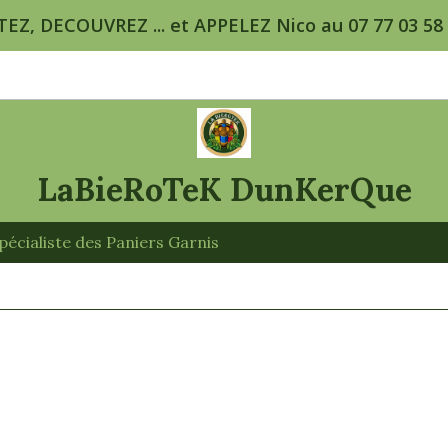
TEZ, DECOUVREZ ... et APPELEZ Nico au 07 77 03 58 5
LaBieRoTeK DunKerQue
écialiste des Paniers Garnis