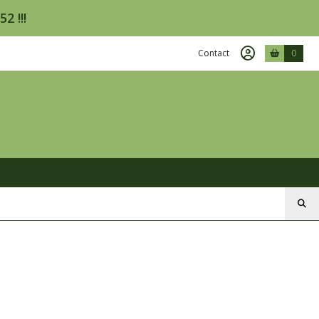
2 !!!
Contact
0