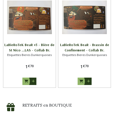
LaBieRoTeK BeaR #3 - Bière de
LaBieRoTeK BeaR - Brassin de
St Nico ...LAS - Collab Br.
Confinement - Collab Br.
Etiquettes Bieres Dunkerquoises
Etiquettes Bieres Dunkerquoises
CAPPELAERE x LaBieRoTeK DK
CAPPELAERE x LaBieRoTeK DK
€
70
€
70
1
1
RETRAITS en BOUTIQUE