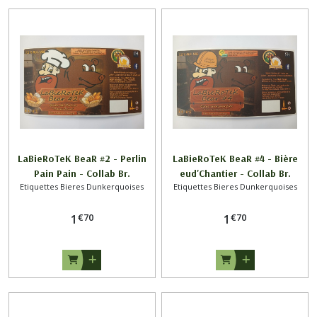
Afficher
les
résultats
LaBieRoTeK BeaR #2 - Perlin
LaBieRoTeK BeaR #4 - Bière
Pain Pain - Collab Br.
eud'Chantier - Collab Br.
Etiquettes Bieres Dunkerquoises
Etiquettes Bieres Dunkerquoises
CAPPELAERE x LaBieRoTeK DK
CAPPELAERE x LaBieRoTeK DK
€
70
€
70
1
1