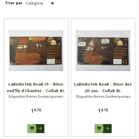
Trier par
Sous
Bocks
BIERES
DUNKERQUOISES
(7)
Verres
BIERES
DUNKERQUOISES
(16)
PRIMEROSE
LaBieRoTeK BeaR #5 - Bière
LaBieRoTeK BeaR - Bière des
&
eud'fin d'Chantier - Collab Br.
20 ans - Collab Br.
FRUIGAL
-
Etiquettes Bieres Dunkerquoises
Etiquettes Bieres Dunkerquoises
CAPPELAERE x LaBieRoTeK DK
CAPPELAERE x LaBieRoTeK DK
-
SA
€
70
€
70
1
1
DUDON
(4)