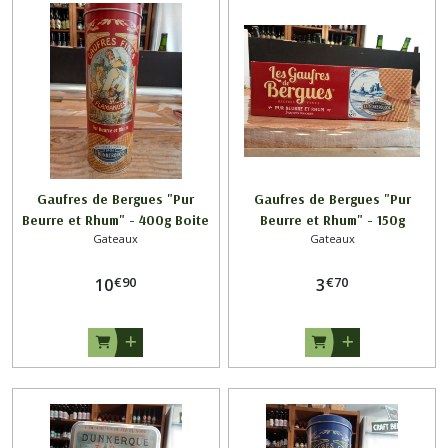
Gaufres de Bergues "Pur
Gaufres de Bergues "Pur
Beurre et Rhum" - 400g Boite
Beurre et Rhum" - 150g
Gateaux
Gateaux
Métal
€
90
€
70
10
3