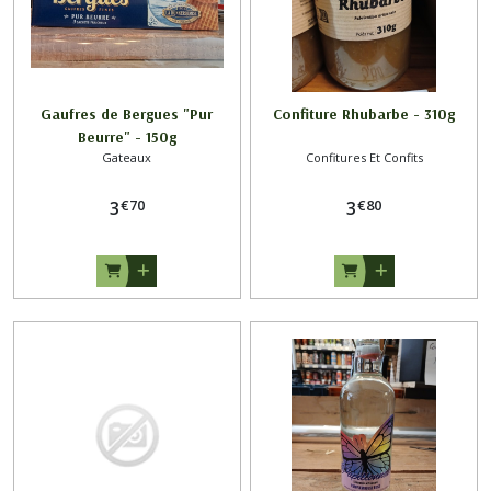
Gaufres de Bergues "Pur
Confiture Rhubarbe - 310g
Beurre" - 150g
Gateaux
Confitures Et Confits
€
70
€
80
3
3