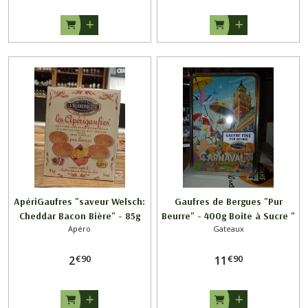
ApériGaufres "saveur Welsch:
Gaufres de Bergues "Pur
Cheddar Bacon Bière" - 85g
Beurre" - 400g Boite à Sucre "
Apéro
Gateaux
CARNAVAL de DUNKERQUE 2 "
€
90
€
90
2
11