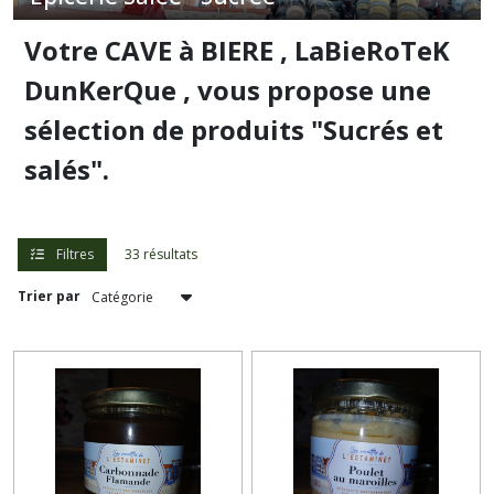
(12)
Votre CAVE à BIERE , LaBieRoTeK
DunKerQue , vous propose une
Afficher
les
sélection de produits "Sucrés et
résultats
salés".
Filtres
33 résultats
Trier par