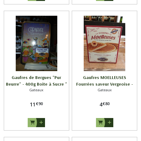
Gaufres de Bergues "Pur
Gaufres MOELLEUSES
Beurre" - 400g Boite à Sucre "
Fourrées saveur Vergeoise -
Gateaux
Gateaux
CARNAVAL de DUNKERQUE 1 "
300g
€
90
€
80
11
4