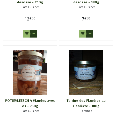
désossé - 750g
désossé - 380g
Plats Cuisinés
Plats Cuisinés
€
50
€
50
12
7
POTJEVLEESCH 4 Viandes avec
Terrine des Flandres au
os - 750g
Genièvre - 180g
Plats Cuisinés
Terrines