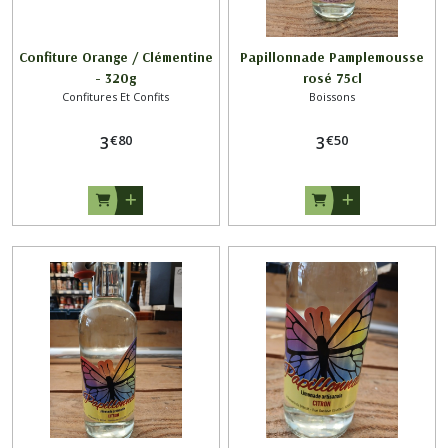
Confiture Orange / Clémentine
Papillonnade Pamplemousse
- 320g
rosé 75cl
Confitures Et Confits
Boissons
€
80
€
50
3
3