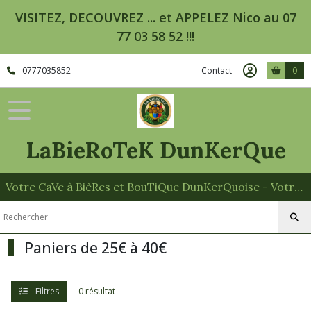
Fermer
VISITEZ, DECOUVREZ ... et APPELEZ Nico au 07
77 03 58 52 !!!
FILTRES
0777035852
Contact
0
Tous
les
produits
LaBieRoTeK DunKerQue
Afficher
les
Votre CaVe à BièRes et BouTiQue DunKerQuoise - Votre Spécialiste des Paniers Garnis
résultats
Paniers de 25€ à 40€
Filtres
0 résultat