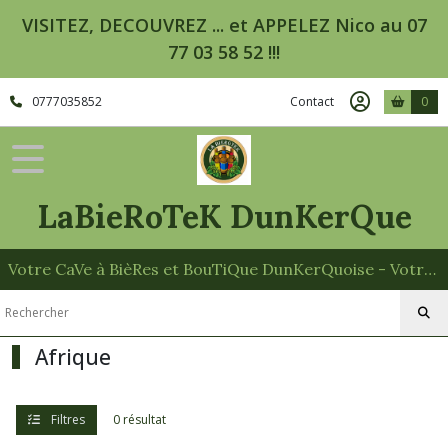
Fermer
VISITEZ, DECOUVREZ ... et APPELEZ Nico au 07
77 03 58 52 !!!
FILTRES
0777035852
Contact
0
Tous
les
produits
LaBieRoTeK DunKerQue
Afficher
les
Votre CaVe à BièRes et BouTiQue DunKerQuoise - Votre Spécialiste des Paniers Garnis
résultats
Afrique
Filtres
0 résultat