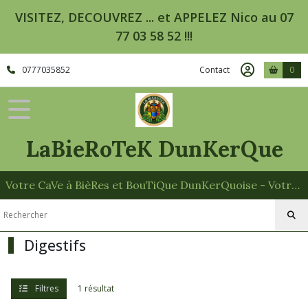
Fermer
VISITEZ, DECOUVREZ ... et APPELEZ Nico au 07
77 03 58 52 !!!
FILTRES
0777035852
Contact
0
Tous
les
produits
Bières
LaBieRoTeK DunKerQue
Autres
Alcool
Votre CaVe à BièRes et BouTiQue DunKerQuoise - Votre Spécialiste des Paniers Garnis
Apéritifs
(6)
Digestifs
Digestifs
(1)
Filtres
1 résultat