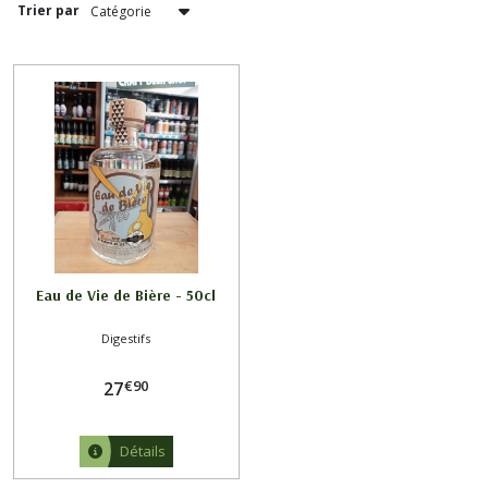
Trier par
Afficher
les
résultats
Eau de Vie de Bière - 50cl
Digestifs
€
90
27
Détails