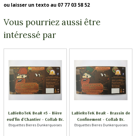
ou laisser un texto au 07 77 03 58 52
Vous pourriez aussi être
intéressé par
LaBieRoTeK BeaR #5 - Bière
LaBieRoTeK BeaR - Brassin de
eud'fin d'Chantier - Collab Br.
Confinement - Collab Br.
Etiquettes Bieres Dunkerquoises
Etiquettes Bieres Dunkerquoises
CAPPELAERE x LaBieRoTeK DK
CAPPELAERE x LaBieRoTeK DK