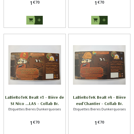
€
70
€
70
1
1
LaBieRoTeK BeaR #3 - Bière de
LaBieRoTeK BeaR #4 - Bière
St Nico ...LAS - Collab Br.
eud'Chantier - Collab Br.
Etiquettes Bieres Dunkerquoises
Etiquettes Bieres Dunkerquoises
CAPPELAERE x LaBieRoTeK DK
CAPPELAERE x LaBieRoTeK DK
€
70
€
70
1
1