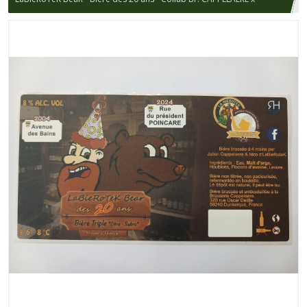
LaBieRoTeK DK