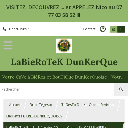
VISITEZ, DECOUVREZ ... et APPELEZ Nico au 07
77 03 58 52 !!!
0777035852
Contact
0
LaBieRoTeK DunKerQue
Votre CaVe à BièRes et BouTiQue DunKerQuoise - Votre Spécialiste des Paniers Garnis
Accueil
Broc' Tégesto
TeGesTo DunKerQue et Environs
Etiquettes BIERES DUNKERQUOISES
LaBieRoTeK BeaR - Bière des 20 ans - Collab Br. CAPPELAERE x