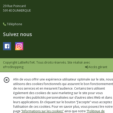
29 Rue Poincaré
59140
DUNKERQUE
Téléphone
Suivez nous
Copyright LaBieRoTeK. Tous droits réservés. Site réalisé avec
eProShopping
Accès gérant
Afin de vous offrir une expérience utilisateur optimale sur le site, nous
utilisons des cookies fonctionnels qui assurent le bon fonctionnement
de nos services et en mesurent l’audience. Certains tiers utilisent
également des cookies de suivi marketing sur le site pour vous
montrer des publicités personnalisées sur d’autres sites Web et dans
leurs applications. En cliquant sur le bouton “J’accepte” vous acceptez
l’utilisation de ces cookies. Pour en savoir plus, vous pouvez lire notre
page
“Informations sur les cookies”
ainsi que notre
“Politique de