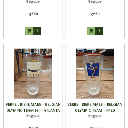
Belgique
Belgique
96
96
€
50
€
50
3
3
VERRE : BIERE MAES - BELGIAN
VERRE : BIERE MAES - BELGIAN
OLYMPIC TEAM (4) - ATLANTA
OLYMPIC TEAM - FRED
Belgique
Belgique
96
DEBURGHGRAEVE