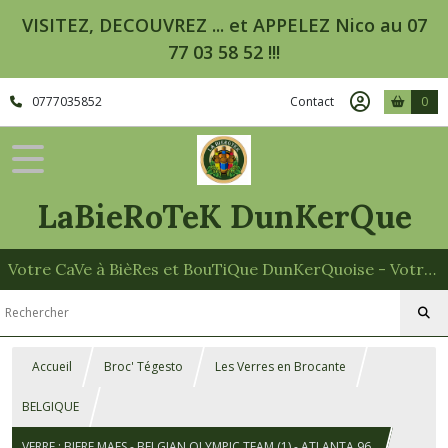
VISITEZ, DECOUVREZ ... et APPELEZ Nico au 07
77 03 58 52 !!!
0777035852
Contact
0
LaBieRoTeK DunKerQue
Votre CaVe à BièRes et BouTiQue DunKerQuoise - Votre Spécialiste des Paniers Garnis
Accueil
Broc' Tégesto
Les Verres en Brocante
BELGIQUE
VERRE : BIERE MAES - BELGIAN OLYMPIC TEAM (1) - ATLANTA 96