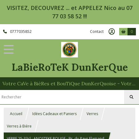
VISITEZ, DECOUVREZ ... et APPELEZ Nico au 07
77 03 58 52 !!!
0777035852
Contact
0
LaBieRoTeK DunKerQue
Votre CaVe à BièRes et BouTiQue DunKerQuoise - Votre Spécialiste des Paniers Garnis
Accueil
Idées Cadeaux et Paniers
Verres
Verres à Bière
VERRE 25-33cl : ANOSTEKE ROUGE - Br. du Pays Flamand