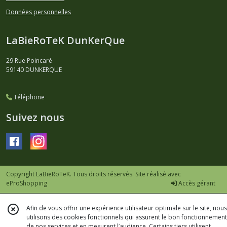
Données personnelles
LaBieRoTeK DunKerQue
29 Rue Poincaré
59140
DUNKERQUE
Téléphone
Suivez nous
Copyright LaBieRoTeK. Tous droits réservés. Site réalisé avec
eProShopping
Accès gérant
Afin de vous offrir une expérience utilisateur optimale sur le site, nous
utilisons des cookies fonctionnels qui assurent le bon fonctionnement
de nos services et en mesurent l’audience. Certains tiers utilisent