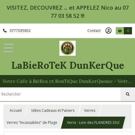
VISITEZ, DECOUVREZ ... et APPELEZ Nico au 07
77 03 58 52 !!!
0777035852
Contact
0
LaBieRoTeK DunKerQue
Votre CaVe à BièRes et BouTiQue DunKerQuoise - Votre Spécialiste des Paniers Garnis
Accueil
Idées Cadeaux et Paniers
Verres
Verres "Incassables" de Plage
Verre : Lion des FLANDRES 33cl