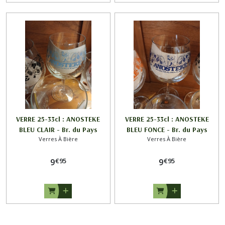
VERRE 25-33cl : ANOSTEKE
VERRE 25-33cl : ANOSTEKE
BLEU CLAIR - Br. du Pays
BLEU FONCE - Br. du Pays
Verres À Bière
Verres À Bière
Flamand
Flamand
€
95
€
95
9
9