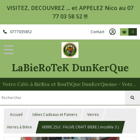
VISITEZ, DECOUVREZ ... et APPELEZ Nico au 07
77 03 58 52 !!!
0777035852
Contact
0
LaBieRoTeK DunKerQue
Votre CaVe à BièRes et BouTiQue DunKerQuoise - Votre Spécialiste des Paniers Garnis
Accueil
Idées Cadeaux et Paniers
Verres
Verres à Bière
VERRE 25cl : FAUVE CRAFT BIERE ( modèle 3 )