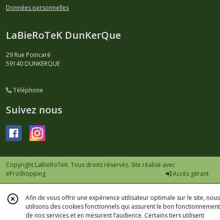
Données personnelles
LaBieRoTeK DunKerQue
29 Rue Poincaré
59140
DUNKERQUE
Téléphone
Suivez nous
Copyright LaBieRoTeK. Tous droits réservés. Site réalisé avec
eProShopping
Accès gérant
Afin de vous offrir une expérience utilisateur optimale sur le site, nous
utilisons des cookies fonctionnels qui assurent le bon fonctionnement
de nos services et en mesurent l’audience. Certains tiers utilisent