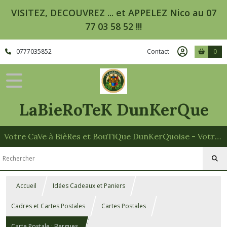
VISITEZ, DECOUVREZ ... et APPELEZ Nico au 07
77 03 58 52 !!!
0777035852
Contact
0
LaBieRoTeK DunKerQue
Votre CaVe à BièRes et BouTiQue DunKerQuoise - Votre Spécialiste des Paniers Garnis
Accueil
Idées Cadeaux et Paniers
Cadres et Cartes Postales
Cartes Postales
Carte Postale : Bergues