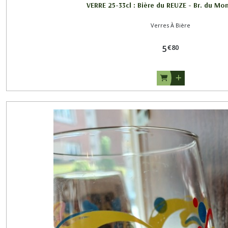
VERRE 25-33cl : Bière du REUZE - Br. du Mo
Verres À Bière
€
80
5