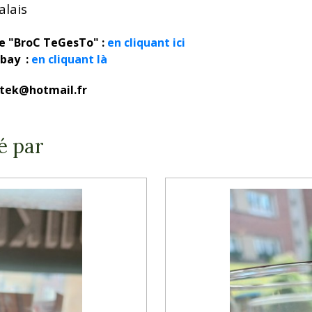
alais
ue "BroC TeGesTo" :
en cliquant ici
ebay :
en cliquant là
rotek@hotmail.fr
é par