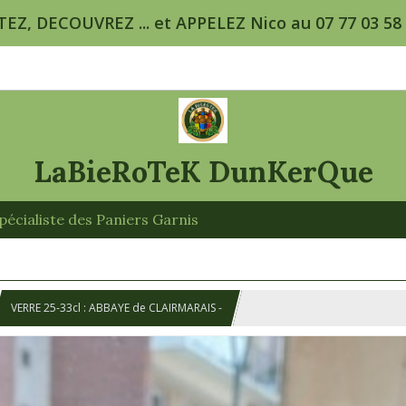
TEZ, DECOUVREZ ... et APPELEZ Nico au 07 77 03 58 5
LaBieRoTeK DunKerQue
écialiste des Paniers Garnis
VERRE 25-33cl : ABBAYE de CLAIRMARAIS -