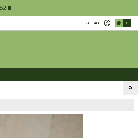
2 !!!
Contact
0