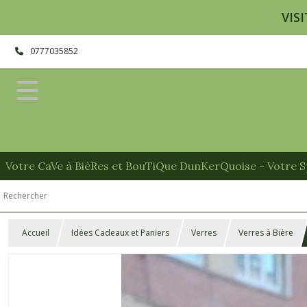
VISI
0777035852
Votre CaVe à BièRes et BouTiQue DunKerQuoise - Votre Sp
Accueil
Idées Cadeaux et Paniers
Verres
Verres à Bière