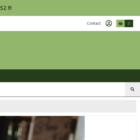
2 !!!
Contact
0