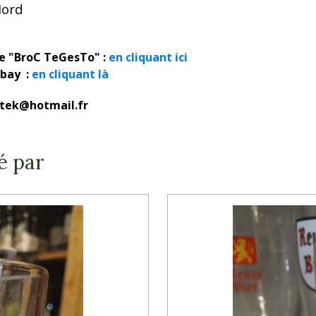
Nord
ue "BroC TeGesTo" :
en cliquant ici
ebay :
en cliquant là
rotek@hotmail.fr
é par