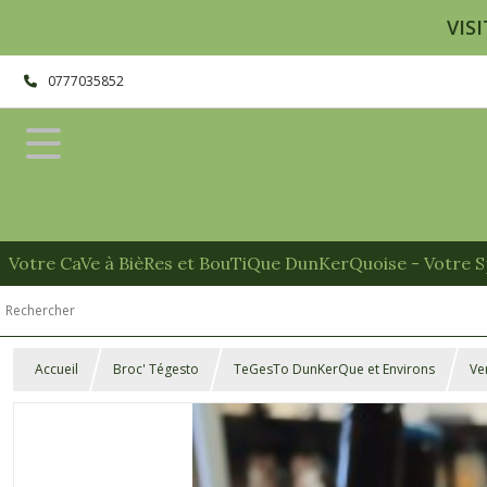
VISI
0777035852
Votre CaVe à BièRes et BouTiQue DunKerQuoise - Votre Sp
Accueil
Broc' Tégesto
TeGesTo DunKerQue et Environs
Ve