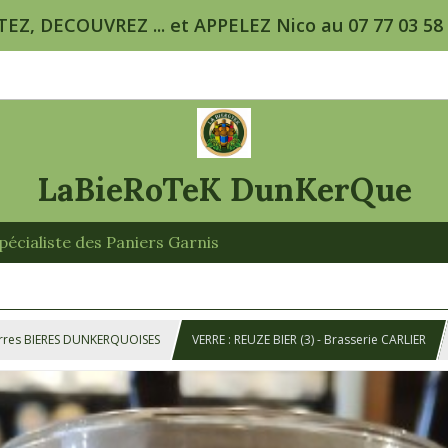
TEZ, DECOUVREZ ... et APPELEZ Nico au 07 77 03 58 5
LaBieRoTeK DunKerQue
écialiste des Paniers Garnis
rres BIERES DUNKERQUOISES
VERRE : REUZE BIER (3) - Brasserie CARLIER