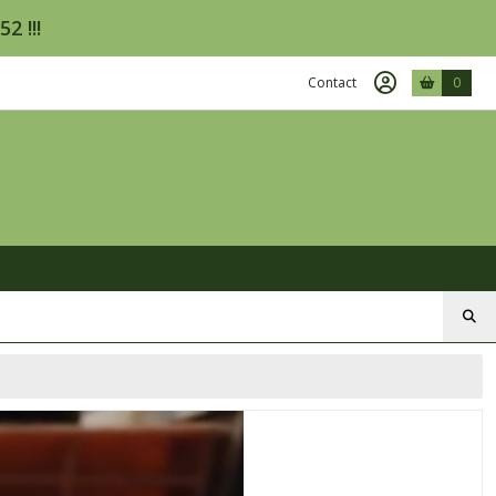
2 !!!
Contact
0