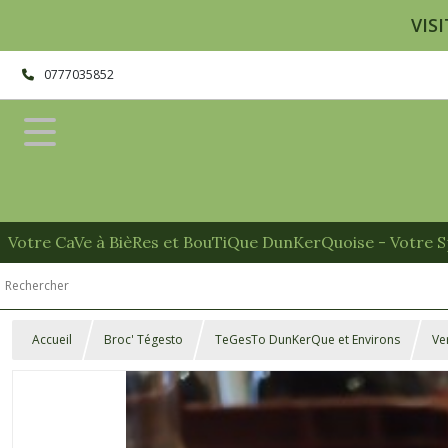
VISI
0777035852
Votre CaVe à BièRes et BouTiQue DunKerQuoise - Votre Sp
Accueil
Broc' Tégesto
TeGesTo DunKerQue et Environs
Ve