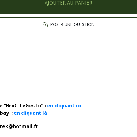
AJOUTER AU PANIER
POSER UNE QUESTION
ue "BroC TeGesTo" :
en cliquant ici
ebay :
en cliquant là
rotek@hotmail.fr