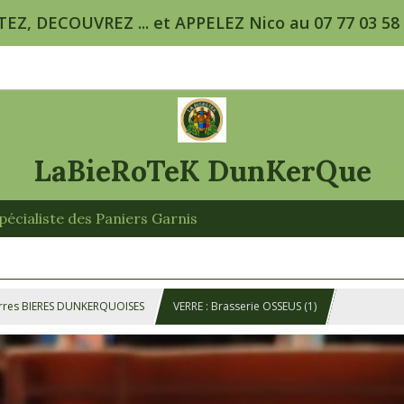
TEZ, DECOUVREZ ... et APPELEZ Nico au 07 77 03 58 5
LaBieRoTeK DunKerQue
écialiste des Paniers Garnis
rres BIERES DUNKERQUOISES
VERRE : Brasserie OSSEUS (1)