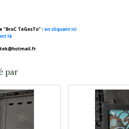
ue "BroC TeGesTo" :
en cliquant ici
ant là
rotek@hotmail.fr
é par