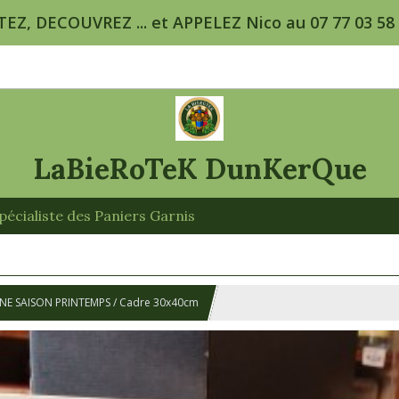
TEZ, DECOUVREZ ... et APPELEZ Nico au 07 77 03 58 5
LaBieRoTeK DunKerQue
écialiste des Paniers Garnis
NE SAISON PRINTEMPS / Cadre 30x40cm