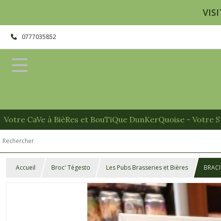
VISI
0777035852
Votre CaVe à BièRes et BouTiQue DunKerQuoise - Votre Sp
Accueil
Broc' Tégesto
Les Pubs Brasseries et Bières
BRACI