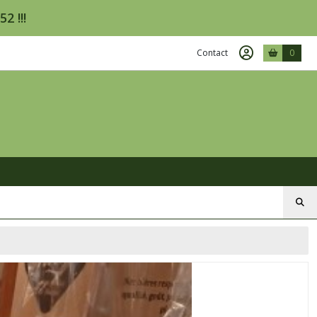
2 !!!
Contact
0