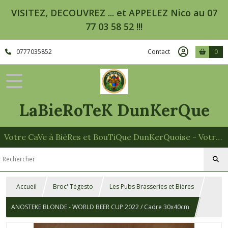
VISITEZ, DECOUVREZ ... et APPELEZ Nico au 07
77 03 58 52 !!!
0777035852
Contact
0
LaBieRoTeK DunKerQue
Votre CaVe à BièRes et BouTiQue DunKerQuoise - Votre Spécialiste des Paniers Garnis
Accueil
Broc' Tégesto
Les Pubs Brasseries et Bières
ANOSTEKE BLONDE - WORLD BEER CUP 2022 / Cadre 30x40cm