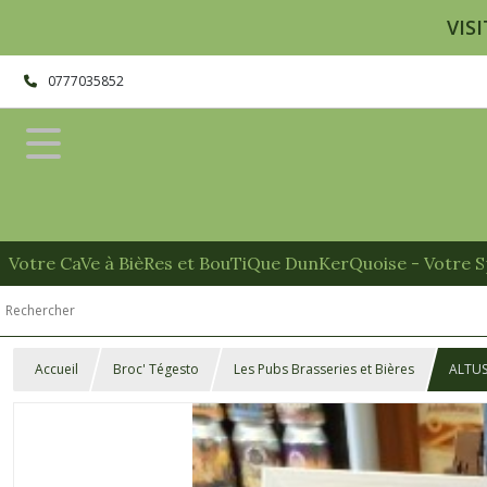
VISI
0777035852
Votre CaVe à BièRes et BouTiQue DunKerQuoise - Votre Sp
Accueil
Broc' Tégesto
Les Pubs Brasseries et Bières
ALTUS