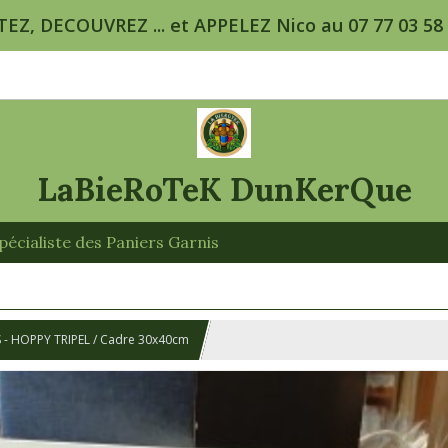
TEZ, DECOUVREZ ... et APPELEZ Nico au 07 77 03 58 5
LaBieRoTeK DunKerQue
écialiste des Paniers Garnis
 - HOPPY TRIPEL / Cadre 30x40cm