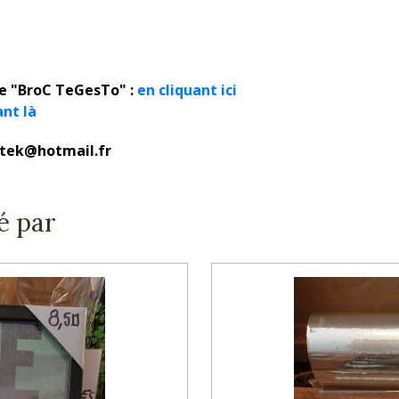
ue "BroC TeGesTo" :
en cliquant ici
ant là
rotek@hotmail.fr
é par