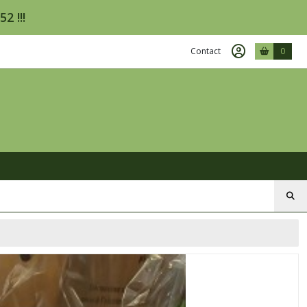
2 !!!
Contact
0