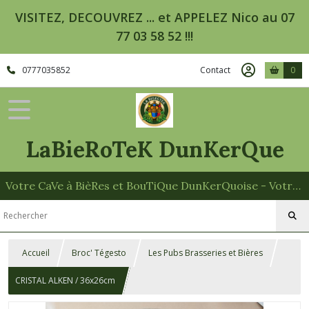
VISITEZ, DECOUVREZ ... et APPELEZ Nico au 07
77 03 58 52 !!!
0777035852
Contact
0
LaBieRoTeK DunKerQue
Votre CaVe à BièRes et BouTiQue DunKerQuoise - Votre Spécialiste des Paniers Garnis
Accueil
Broc' Tégesto
Les Pubs Brasseries et Bières
CRISTAL ALKEN / 36x26cm