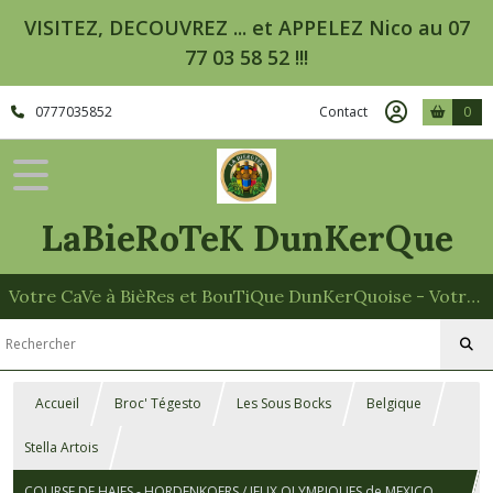
VISITEZ, DECOUVREZ ... et APPELEZ Nico au 07
77 03 58 52 !!!
0777035852
Contact
0
LaBieRoTeK DunKerQue
Votre CaVe à BièRes et BouTiQue DunKerQuoise - Votre Spécialiste des Paniers Garnis
Accueil
Broc' Tégesto
Les Sous Bocks
Belgique
Stella Artois
COURSE DE HAIES - HORDENKOERS / JEUX OLYMPIQUES de MEXICO