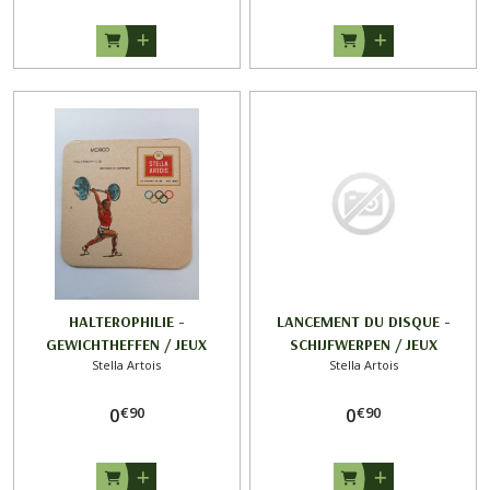
HALTEROPHILIE -
LANCEMENT DU DISQUE -
GEWICHTHEFFEN / JEUX
SCHIJFWERPEN / JEUX
Stella Artois
Stella Artois
OLYMPIQUES de MEXICO 1968
OLYMPIQUES de MEXICO 1968
/ STELLA ARTOIS
/ STELLA ARTOIS
€
90
€
90
0
0