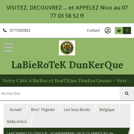
VISITEZ, DECOUVREZ ... et APPELEZ Nico au 07
77 03 58 52 !!!
0777035852
Contact
0
LaBieRoTeK DunKerQue
Votre CaVe à BièRes et BouTiQue DunKerQuoise - Votre Spécialiste des Paniers Garnis
Accueil
Broc' Tégesto
Les Sous Bocks
Belgique
Stella Artois
LANCEMENT DU DISQUE - SCHIJFWERPEN / JEUX OLYMPIQUES de