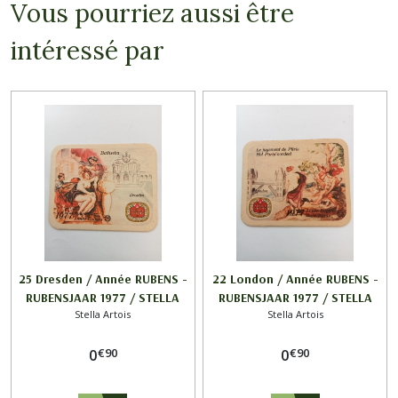
Vous pourriez aussi être
intéressé par
25 Dresden / Année RUBENS -
22 London / Année RUBENS -
RUBENSJAAR 1977 / STELLA
RUBENSJAAR 1977 / STELLA
Stella Artois
Stella Artois
ARTOIS
ARTOIS
€
90
€
90
0
0