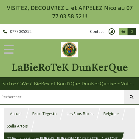
VISITEZ, DECOUVREZ ... et APPELEZ Nico au 07
77 03 58 52 !!!
0777035852
Contact
0
LaBieRoTeK DunKerQue
Votre CaVe à BièRes et BouTiQue DunKerQuoise - Votre Spécialiste des Paniers Garnis
Accueil
Broc' Tégesto
Les Sous Bocks
Belgique
Stella Artois
27 Firenze / Année RUBENS - RUBENSJAAR 1977 / STELLA ARTOIS