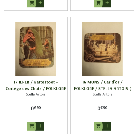
17 IEPER / Kattestoet -
16 MONS / Car d'or /
Cortège des Chats / FOLKLORE
FOLKLORE / STELLA ARTOIS (
Stella Artois
Stella Artois
/ STELLA ARTOIS
HORIZONTAL )
€
90
€
90
0
0