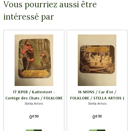
Vous pourriez aussi être
intéressé par
17 IEPER / Kattestoet -
16 MONS / Car d'or /
Cortège des Chats / FOLKLORE
FOLKLORE / STELLA ARTOIS (
Stella Artois
Stella Artois
/ STELLA ARTOIS
HORIZONTAL )
€
90
€
90
0
0