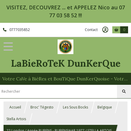
VISITEZ, DECOUVREZ ... et APPELEZ Nico au 07
77 03 58 52 !!!
0777035852
Contact
0
LaBieRoTeK DunKerQue
Votre CaVe à BièRes et BouTiQue DunKerQuoise - Votre Spécialiste des Paniers Garnis
Accueil
Broc' Tégesto
Les Sous Bocks
Belgique
Stella Artois
22 London / Année RUBENS - RUBENSJAAR 1977 / STELLA ARTOIS