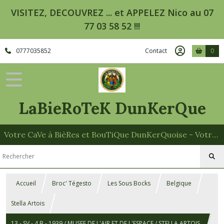
VISITEZ, DECOUVREZ ... et APPELEZ Nico au 07
77 03 58 52 !!!
0777035852
Contact
0
LaBieRoTeK DunKerQue
Votre CaVe à BièRes et BouTiQue DunKerQuoise - Votre Spécialiste des Paniers Garnis
Accueil
Broc' Tégesto
Les Sous Bocks
Belgique
Stella Artois
13 - SV - 4.B - 1939 / MUSEE DE L'AIR ET DE L'ESPACE / STELLA ARTOIS