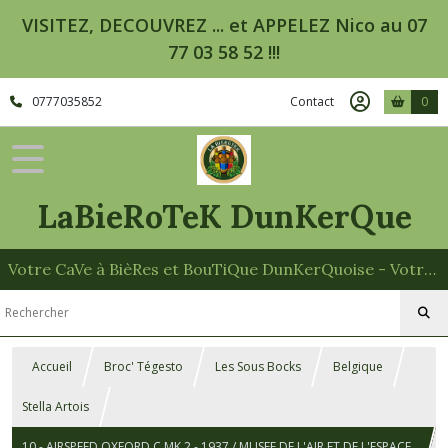
VISITEZ, DECOUVREZ ... et APPELEZ Nico au 07
77 03 58 52 !!!
0777035852
Contact
0
LaBieRoTeK DunKerQue
Votre CaVe à BièRes et BouTiQue DunKerQuoise - Votre Spécialiste des Paniers Garnis
Accueil
Broc' Tégesto
Les Sous Bocks
Belgique
Stella Artois
10 - AIRSPEED OXFORD C.MK 2 - 1937 / MUSEE DE L'AIR ET DE L'ESPACE