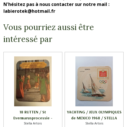
N'hésitez pas à nous contacter sur notre mail :
labierotek@hotmail.fr
Vous pourriez aussi être
intéressé par
18 RUTTEN / St
YACHTING / JEUX OLYMPIQUES
Evermarusprocessie -
de MEXICO 1968 / STELLA
Stella Artois
Stella Artois
Procession de St Evermeire /
ARTOIS