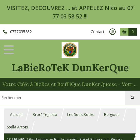
VISITEZ, DECOUVREZ ... et APPELEZ Nico au 07
77 03 58 52 !!!
0777035852
Contact
0
LaBieRoTeK DunKerQue
Votre CaVe à BièRes et BouTiQue DunKerQuoise - Votre Spécialiste des Paniers Garnis
Accueil
Broc' Tégesto
Les Sous Bocks
Belgique
Stella Artois
19 LEUVEN / Bierkoning en Bierkoningin - Roi et Reine de la Bière /