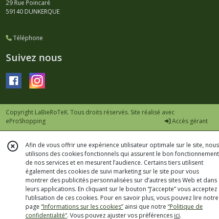
29 Rue Poincaré
59140
DUNKERQUE
Téléphone
Suivez nous
Copyright LaBieRoTeK. Tous droits réservés. Site réalisé avec
eProShopping
Accès gérant
Afin de vous offrir une expérience utilisateur optimale sur le site, nous
utilisons des cookies fonctionnels qui assurent le bon fonctionnement
de nos services et en mesurent l’audience. Certains tiers utilisent
également des cookies de suivi marketing sur le site pour vous
montrer des publicités personnalisées sur d’autres sites Web et dans
leurs applications. En cliquant sur le bouton “J’accepte” vous acceptez
l’utilisation de ces cookies. Pour en savoir plus, vous pouvez lire notre
page
“Informations sur les cookies”
ainsi que notre
“Politique de
confidentialité“
. Vous pouvez ajuster vos préférences
ici
.