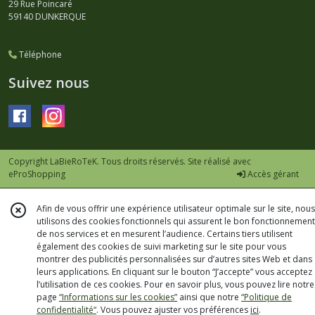
29 Rue Poincaré
59140
DUNKERQUE
Téléphone
Suivez nous
Copyright LaBieRoTeK. Tous droits réservés. Site réalisé avec
eProShopping
Accès gérant
Afin de vous offrir une expérience utilisateur optimale sur le site, nous
utilisons des cookies fonctionnels qui assurent le bon fonctionnement
de nos services et en mesurent l’audience. Certains tiers utilisent
également des cookies de suivi marketing sur le site pour vous
montrer des publicités personnalisées sur d’autres sites Web et dans
leurs applications. En cliquant sur le bouton “J’accepte” vous acceptez
l’utilisation de ces cookies. Pour en savoir plus, vous pouvez lire notre
page
“Informations sur les cookies”
ainsi que notre
“Politique de
confidentialité“
. Vous pouvez ajuster vos préférences
ici
.