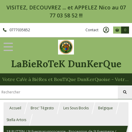
VISITEZ, DECOUVREZ ... et APPELEZ Nico au 07
77 03 58 52 !!!
0777035852
Contact
0
LaBieRoTeK DunKerQue
Votre CaVe à BièRes et BouTiQue DunKerQuoise - Votre Spécialiste des Paniers Garnis
Accueil
Broc' Tégesto
Les Sous Bocks
Belgique
Stella Artois
18 RUTTEN / St Evermarusprocessie - Procession de St Evermeire /