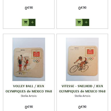
€
90
€
90
0
0
VOLLEY BALL / JEUX
VITESSE - SNELHEID / JEUX
OLYMPIQUES de MEXICO 1968
OLYMPIQUES de MEXICO 1968
Stella Artois
Stella Artois
/ STELLA ARTOIS
/ STELLA ARTOIS ( MAILLOT
BLANC )
€
90
€
90
0
0