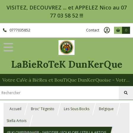
VISITEZ, DECOUVREZ ... et APPELEZ Nico au 07
77 03 58 52 !!!
0777035852
Contact
0
LaBieRoTeK DunKerQue
Votre CaVe à BièRes et BouTiQue DunKerQuoise - Votre Spécialiste des Paniers Garnis
Accueil
Broc' Tégesto
Les Sous Bocks
Belgique
Stella Artois
48 KLOMPENMAKER - SABOTIER / FOLKLORE / STELLA ARTOIS