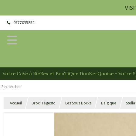
VISI
0777035852
Votre CaVe à BièRes et BouTiQue DunKerQuoise - Votre Sp
Accueil
Broc' Tégesto
Les Sous Bocks
Belgique
Stella