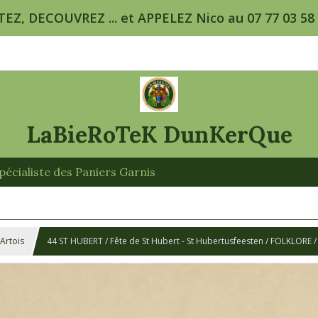
TEZ, DECOUVREZ ... et APPELEZ Nico au 07 77 03 58 5
LaBieRoTeK DunKerQue
écialiste des Paniers Garnis
 Artois
44 ST HUBERT / Fête de St Hubert - St Hubertusfeesten / FOLKLORE 