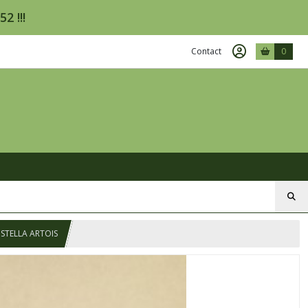
2 !!!
Contact
0
/ STELLA ARTOIS