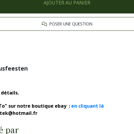
AJOUTER AU PANIER
POSER UNE QUESTION
tusfeesten
détails.
To" sur notre boutique ebay :
en cliquant là
rotek@hotmail.fr
é par