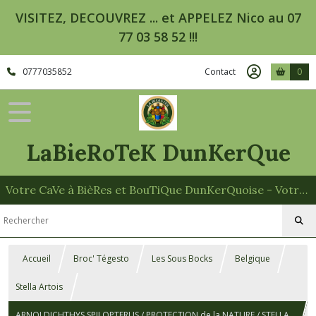
VISITEZ, DECOUVREZ ... et APPELEZ Nico au 07
77 03 58 52 !!!
0777035852
Contact
0
LaBieRoTeK DunKerQue
Votre CaVe à BièRes et BouTiQue DunKerQuoise - Votre Spécialiste des Paniers Garnis
Accueil
Broc' Tégesto
Les Sous Bocks
Belgique
Stella Artois
ARNOLDICHTHYS SPILOPTERUS / PROTECTION de la NATURE / STELLA