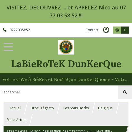
VISITEZ, DECOUVREZ ... et APPELEZ Nico au 07
77 03 58 52 !!!
0777035852
Contact
0
LaBieRoTeK DunKerQue
Votre CaVe à BièRes et BouTiQue DunKerQuoise - Votre Spécialiste des Paniers Garnis
Accueil
Broc' Tégesto
Les Sous Bocks
Belgique
Stella Artois
PTEROPHYLLUM SCALARE EIMEKEI / PROTECTION de la NATURE /