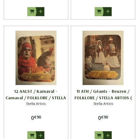
12 AALST / Karnaval -
11 ATH / Géants - Reuzen /
Carnaval / FOLKLORE / STELLA
FOLKLORE / STELLA ARTOIS (
Stella Artois
Stella Artois
ARTOIS
voir écriture 1/2 )
€
90
€
90
0
0