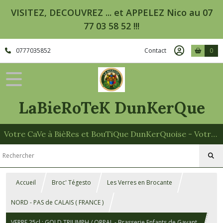
VISITEZ, DECOUVREZ ... et APPELEZ Nico au 07
77 03 58 52 !!!
0777035852
Contact
0
LaBieRoTeK DunKerQue
Votre CaVe à BièRes et BouTiQue DunKerQuoise - Votre Spécialiste des Paniers Garnis
Accueil
Broc' Tégesto
Les Verres en Brocante
NORD - PAS de CALAIS ( FRANCE )
VERRE 25cl : GOLD TRIUMPH / ORPAL - Brasserie Enfants de Gayant