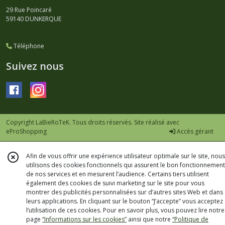
29 Rue Poincaré
59140
DUNKERQUE
Téléphone
Suivez nous
Copyright LaBieRoTeK. Tous droits réservés. Site réalisé avec
eProShopping
Accès gérant
Afin de vous offrir une expérience utilisateur optimale sur le site, nous
utilisons des cookies fonctionnels qui assurent le bon fonctionnement
de nos services et en mesurent l’audience. Certains tiers utilisent
également des cookies de suivi marketing sur le site pour vous
montrer des publicités personnalisées sur d’autres sites Web et dans
leurs applications. En cliquant sur le bouton “J’accepte” vous acceptez
l’utilisation de ces cookies. Pour en savoir plus, vous pouvez lire notre
page
“Informations sur les cookies”
ainsi que notre
“Politique de