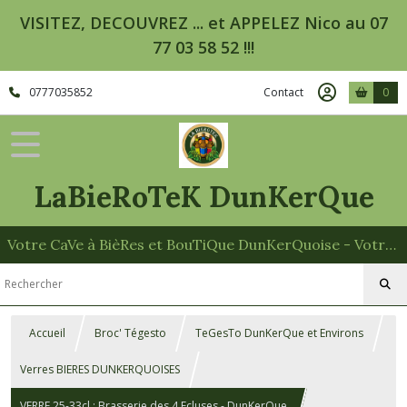
VISITEZ, DECOUVREZ ... et APPELEZ Nico au 07
77 03 58 52 !!!
0777035852
Contact
0
LaBieRoTeK DunKerQue
Votre CaVe à BièRes et BouTiQue DunKerQuoise - Votre Spécialiste des Paniers Garnis
Accueil
Broc' Tégesto
TeGesTo DunKerQue et Environs
Verres BIERES DUNKERQUOISES
VERRE 25-33cl : Brasserie des 4 Ecluses - DunKerQue