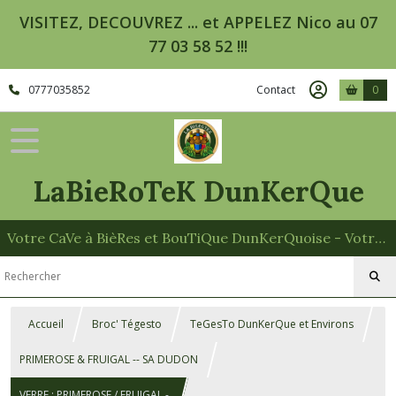
VISITEZ, DECOUVREZ ... et APPELEZ Nico au 07
77 03 58 52 !!!
0777035852
Contact
0
LaBieRoTeK DunKerQue
Votre CaVe à BièRes et BouTiQue DunKerQuoise - Votre Spécialiste des Paniers Garnis
Accueil
Broc' Tégesto
TeGesTo DunKerQue et Environs
PRIMEROSE & FRUIGAL -- SA DUDON
VERRE : PRIMEROSE / FRUIGAL -