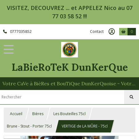
VISITEZ, DECOUVREZ ... et APPELEZ Nico au 07
77 03 58 52 !!!
0777035852
Contact
0
LaBieRoTeK DunKerQue
Votre CaVe à BièRes et BouTiQue DunKerQuoise - Votre Spécialiste des Paniers Garnis
Accueil
Bières
Les Bouteilles 75cl
Brune - Stout - Porter 75cl
VERTIGE de LA MÛRE - 75cl