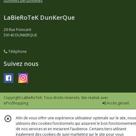
Données personnelles
LaBieRoTeK DunKerQue
29 Rue Poincaré
59140
DUNKERQUE
Téléphone
Suivez nous
Copyright LaBieRoTeK. Tous droits réservés. Site réalisé avec
eProShopping
Accès gérant
Afin de vous offrir une expérience utilisateur optimale sur le site, nous
utilisons des cookies fonctionnels qui assurent le bon fonctionnement
de nos services et en mesurent l’audience. Certains tiers utilisent
également des cookies de suivi marketing sur le site pour vous