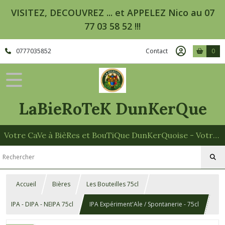
VISITEZ, DECOUVREZ ... et APPELEZ Nico au 07
77 03 58 52 !!!
0777035852
Contact
0
LaBieRoTeK DunKerQue
Votre CaVe à BièRes et BouTiQue DunKerQuoise - Votre Spécialiste des Paniers Garnis
Accueil
Bières
Les Bouteilles 75cl
IPA - DIPA - NEIPA 75cl
IPA Expériment'Ale / Spontanerie - 75cl