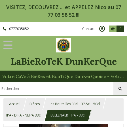
VISITEZ, DECOUVREZ ... et APPELEZ Nico au 07
77 03 58 52 !!!
0777035852
Contact
0
LaBieRoTeK DunKerQue
Votre CaVe à BièRes et BouTiQue DunKerQuoise - Votre Spécialiste des Paniers Garnis
Accueil
Bières
Les Bouteilles 33cl - 37.5cl - 50cl
IPA - DIPA - NEIPA 33cl
BELLENAERT IPA - 33cl