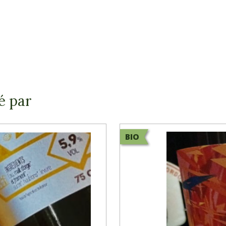
é par
BIO