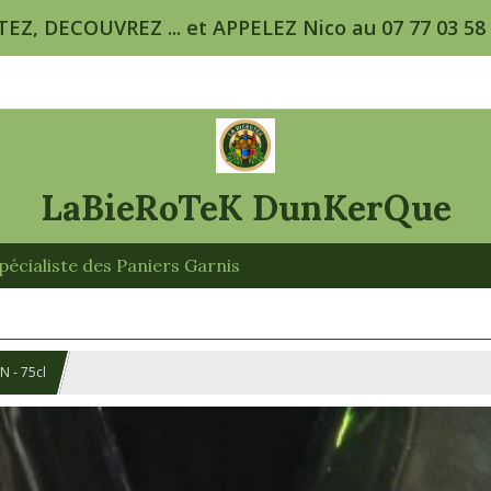
TEZ, DECOUVREZ ... et APPELEZ Nico au 07 77 03 58 5
LaBieRoTeK DunKerQue
écialiste des Paniers Garnis
N - 75cl