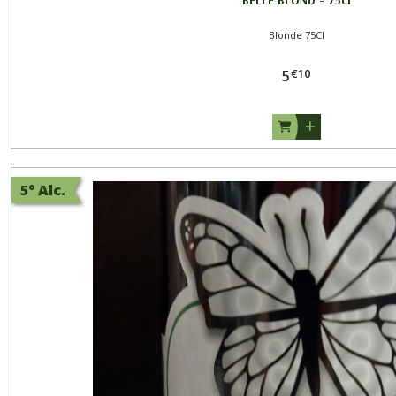
Blonde 75Cl
€
10
5
5° Alc.