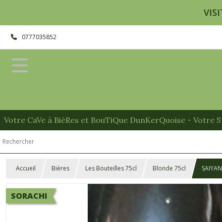
VISI
0777035852
Votre CaVe à BièRes et BouTiQue DunKerQuoise - Votre Sp
Accueil
Bières
Les Bouteilles 75cl
Blonde 75cl
SAIYAN
SORACHI