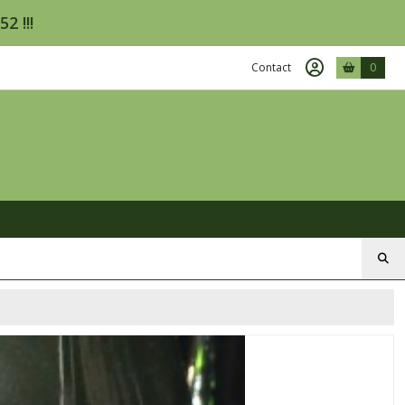
2 !!!
Contact
0