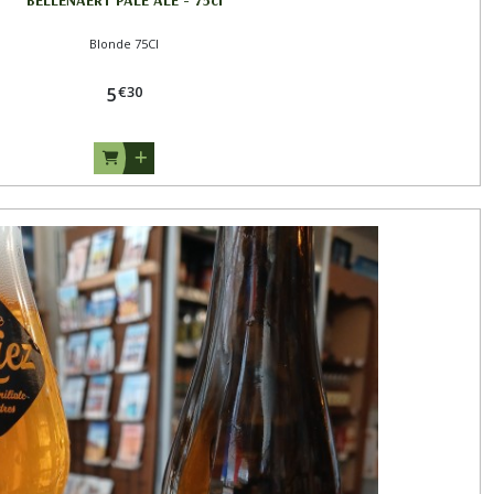
Blonde 75Cl
€
30
5