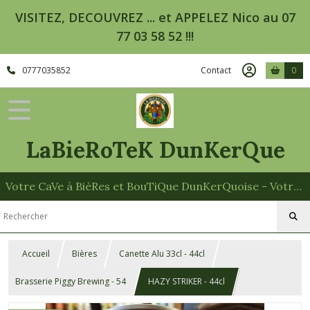
VISITEZ, DECOUVREZ ... et APPELEZ Nico au 07
77 03 58 52 !!!
0777035852
Contact
0
LaBieRoTeK DunKerQue
Votre CaVe à BièRes et BouTiQue DunKerQuoise - Votre Spécialiste des Paniers Garnis
Accueil
Bières
Canette Alu 33cl - 44cl
Brasserie Piggy Brewing - 54
HAZY STRIKER - 44cl