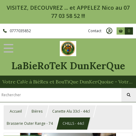
VISITEZ, DECOUVREZ ... et APPELEZ Nico au 07
77 03 58 52 !!!
0777035852
Contact
0
LaBieRoTeK DunKerQue
Votre CaVe à BièRes et BouTiQue DunKerQuoise - Votre Spécialiste des Paniers Garnis
Accueil
Bières
Canette Alu 33cl - 44cl
Brasserie Outer Range - 74
CHILLS - 44cl