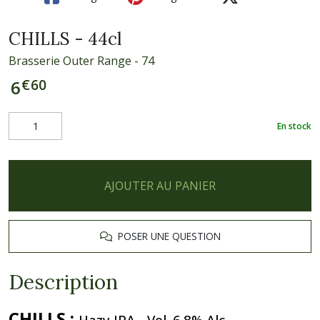
CHILLS - 44cl
Brasserie Outer Range - 74
€
60
6
En stock
AJOUTER AU PANIER
POSER UNE QUESTION
Description
CHILLS
:
Hazy IPA - Vol. 6.8% Alc.